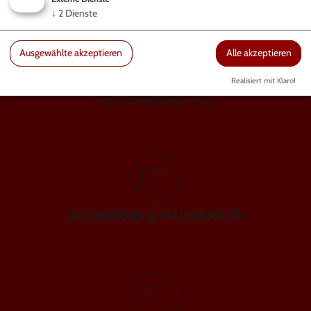
↓
2
Dienste
Ausgewählte akzeptieren
Alle akzeptieren
GEMEINDE WALTING
Gundekarstraße 7a | 85072 Eichstätt
Realisiert mit Klaro!
Fax: 08421 9740-50
poststelle@vg-eichstaett.de