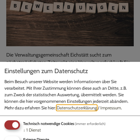
Die Verwaltungsgemeinschaft Eichstätt sucht zum
nächstmöglichsten Zeitpunkt eine Verwaltungsfachkraft für
die Kämmerei.
Einstellungen zum Datenschutz
Beim Besuch unserer Website werden Informationen über Sie
Die Stellenanzeige finden Sie im Anhang.
verarbeitet. Mit Ihrer Zustimmung können diese auch an Dritte, z.B.
zum Zweck der statistischen Auswertung, übermittelt werden. Sie
können die hier vorgenommenen Einstellungen jederzeit abändern.
Mehr dazu erfahren Sie hier:
Datenschutzerklärung
/
Impressum
.
Stellenanzeige
Technisch notwendige Cookies
(immer erforderlich)
↓
1
Dienst
Externe Dienste