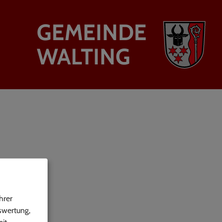
GEMEINDE
WALTING
hrer
swertung,
it