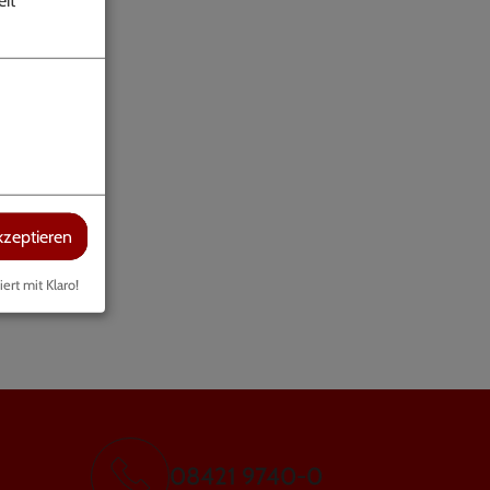
kzeptieren
iert mit Klaro!
08421 9740-0