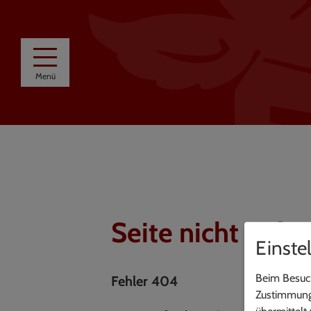
Menü
Seite nicht gefu
Einste
Beim Besuch
Fehler 404
Zustimmung 
übermittelt