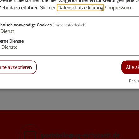
cht gefunden werden.
ehr dazu erfahren Sie hier:
Datenschutzerklärung
/
Impressum
.
den geben, u. a. die folgenden:
hnisch notwendige Cookies
(immer erforderlich)
st nicht mehr aktuell oder falsch.
Dienst
ekt eingegeben.
erne Dienste
Dienste
lte akzeptieren
Alle a
Realis
poststelle@vg-eichstaett.de