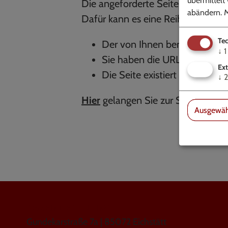
Die angeforderte Seite konnte ni
abändern.
M
Dafür kann es eine Reihe von Grün
Tec
Der von Ihnen benutzte Link i
↓
1
Sie haben die URL nicht korr
Ext
Die Seite existiert nicht mehr.
↓
2
Hier
gelangen Sie zur Startseite.
Ausgewäh
GEMEINDE WALTING
Gundekarstraße 7a | 85072 Eichstätt