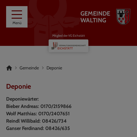
GEMEINDE
WALTING
Menü
Mitglied der VG Eichstätt
Gemeinde
Deponie
Deponie
Deponiewärter:
Bieber Andreas: 0170/2159866
Wolf Matthias: 0170/2407651
Reindl Willibald: 08426/734
Ganser Ferdinand: 08426/635