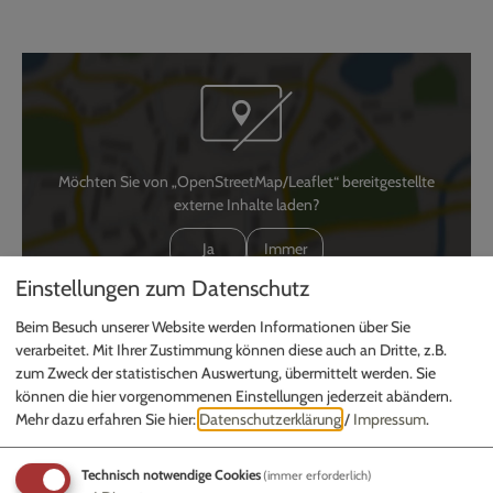
Möchten Sie von „OpenStreetMap/Leaflet“ bereitgestellte
externe Inhalte laden?
Ja
Immer
Einstellungen zum Datenschutz
Deponie
Beim Besuch unserer Website werden Informationen über Sie
verarbeitet. Mit Ihrer Zustimmung können diese auch an Dritte, z.B.
Gungolding
zum Zweck der statistischen Auswertung, übermittelt werden. Sie
Hinterlohe
können die hier vorgenommenen Einstellungen jederzeit abändern.
85137 Walting
Mehr dazu erfahren Sie hier:
Datenschutzerklärung
/
Impressum
.
0170 2159866
Technisch notwendige Cookies
(immer erforderlich)