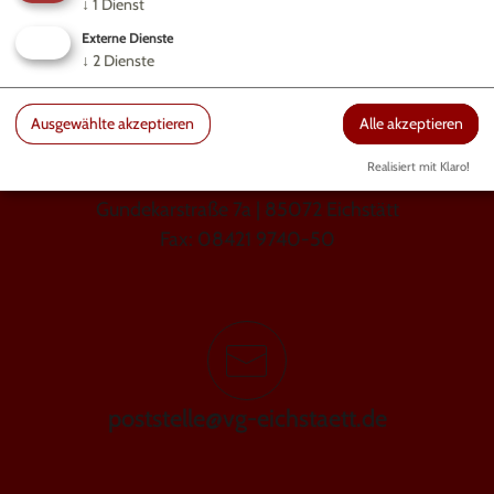
↓
1
Dienst
Externe Dienste
↓
2
Dienste
Ausgewählte akzeptieren
Alle akzeptieren
Realisiert mit Klaro!
GEMEINDE WALTING
Gundekarstraße 7a | 85072 Eichstätt
Fax: 08421 9740-50
poststelle@vg-eichstaett.de