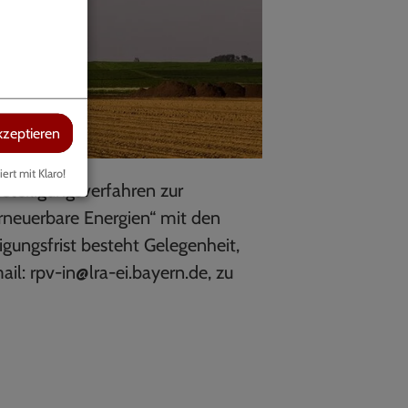
kzeptieren
iert mit Klaro!
teiligungsverfahren zur
Erneuerbare Energien“ mit den
igungsfrist besteht Gelegenheit,
il: rpv-in@lra-ei.bayern.de, zu