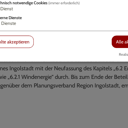
hnisch notwendige Cookies
(immer erforderlich)
Dienst
erne Dienste
Dienste
lte akzeptieren
Alle a
Realis
stadt führt vom 18.11.2024 bis zum 28.02.2025 ein Be
anes Ingolstadt mit der Neufassung des Kapitels „6.2 
owie „6.2.1 Windenergie“ durch. Bis zum Ende der Beteil
 gegenüber dem Planungsverband Region Ingolstadt, ema