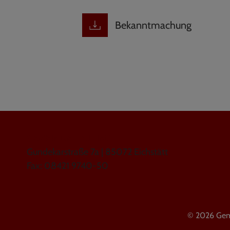
Bekanntmachung
GEMEINDE WALTING
Gundekarstraße 7a | 85072 Eichstätt
Fax: 08421 9740-50
© 2026 Gem