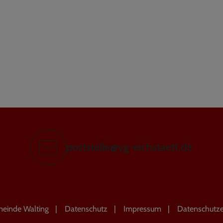
poststelle@vg-eichstaett.de
einde Walting
Datenschutz
Impressum
Datenschutze