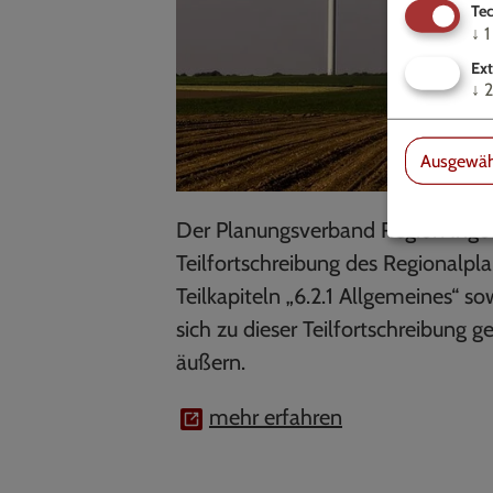
Tec
↓
1
Ext
↓
2
Ausgewäh
Der Planungsverband Region Ingol
Teilfortschreibung des Regionalpl
Teilkapiteln „6.2.1 Allgemeines“ s
sich zu dieser Teilfortschreibung
äußern.
mehr erfahren