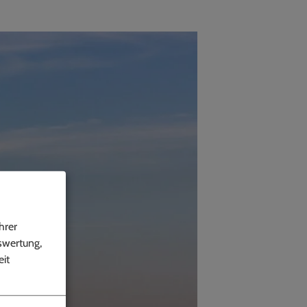
hrer
swertung,
it