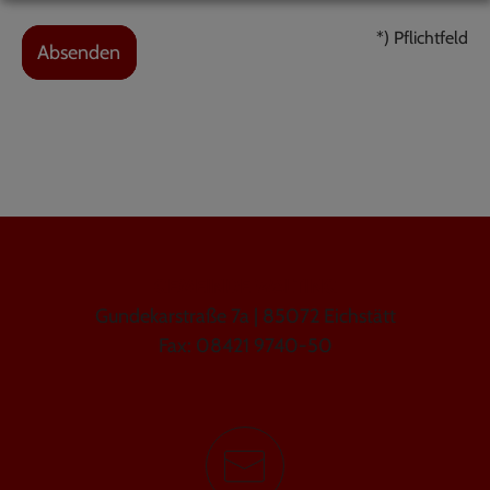
*) Pflichtfeld
Absenden
GEMEINDE WALTING
Gundekarstraße 7a | 85072 Eichstätt
Fax: 08421 9740-50