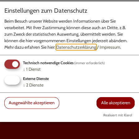
Einstellungen zum Datenschutz
Beim Besuch unserer Website werden Informationen über Sie
verarbeitet. Mit Ihrer Zustimmung können diese auch an Dritte, z.B.
zum Zweck der statistischen Auswertung, übermittelt werden. Sie
können die hier vorgenommenen Einstellungen jederzeit abändern.
GEMEINDE WALTING
Mehr dazu erfahren Sie hier:
Datenschutzerklärung
/
Impressum
.
Gundekarstraße 7a | 85072 Eichstätt
Technisch notwendige Cookies
(immer erforderlich)
Fax: 08421 9740-50
↓
1
Dienst
Externe Dienste
↓
2
Dienste
Ausgewählte akzeptieren
Alle akzeptieren
poststelle@vg-eichstaett.de
Realisiert mit Klaro!