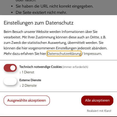
Sie haben die URL nicht korrekt eingegeben.
Die Seite existiert nicht mehr.
Einstellungen zum Datenschutz
Hier
gelangen Sie zur Startseite.
Beim Besuch unserer Website werden Informationen über Sie
verarbeitet. Mit Ihrer Zustimmung können diese auch an Dritte, z.B.
zum Zweck der statistischen Auswertung, übermittelt werden. Sie
können die hier vorgenommenen Einstellungen jederzeit abändern.
Mehr dazu erfahren Sie hier:
Datenschutzerklärung
/
Impressum
.
Technisch notwendige Cookies
GEMEINDE WALTING
(immer erforderlich)
↓
1
Dienst
Gundekarstraße 7a | 85072 Eichstätt
Externe Dienste
Fax: 08421 9740-50
↓
2
Dienste
Ausgewählte akzeptieren
Alle akzeptieren
Realisiert mit Klaro!