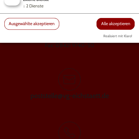
↓
2
Dienste
Ausgewählte akzeptieren
Alle akzeptieren
GEMEINDE WALTING
Gundekarstraße 7a | 85072 Eichstätt
Realisiert mit Klaro!
Fax: 08421 9740-50
poststelle@vg-eichstaett.de