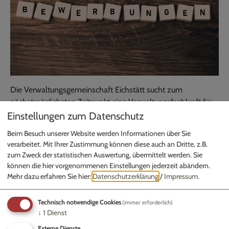
Die Verwaltungsgemeinschaft Eichstätt sucht zum
nächstmöglichsten Zeitpunkt eine Verwaltungsfachkraft für
die Kämmerei.
Einstellungen zum Datenschutz
Beim Besuch unserer Website werden Informationen über Sie
Die Stellenanzeige finden Sie im Anhang.
verarbeitet. Mit Ihrer Zustimmung können diese auch an Dritte, z.B.
zum Zweck der statistischen Auswertung, übermittelt werden. Sie
können die hier vorgenommenen Einstellungen jederzeit abändern.
Mehr dazu erfahren Sie hier:
Datenschutzerklärung
/
Impressum
.
Stellenanzeige
Technisch notwendige Cookies
(immer erforderlich)
↓
1
Dienst
Externe Dienste