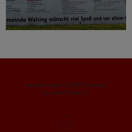
GEMEINDE WALTING
Gundekarstraße 7a | 85072 Eichstätt
Fax: 08421 9740-50