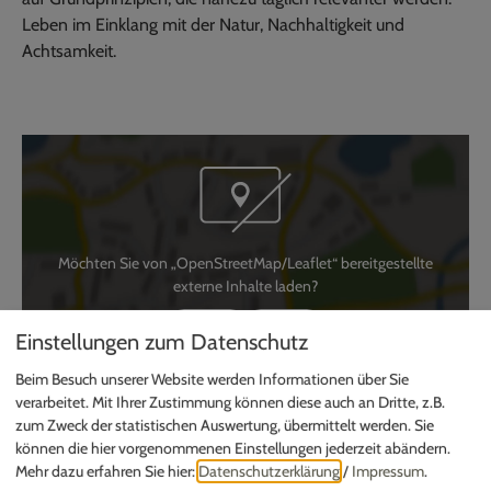
Leben im Einklang mit der Natur, Nachhaltigkeit und
Achtsamkeit.
Möchten Sie von „OpenStreetMap/Leaflet“ bereitgestellte
externe Inhalte laden?
Ja
Immer
Einstellungen zum Datenschutz
Beim Besuch unserer Website werden Informationen über Sie
verarbeitet. Mit Ihrer Zustimmung können diese auch an Dritte, z.B.
Kneippanlage Isenbrunn
zum Zweck der statistischen Auswertung, übermittelt werden. Sie
Frau Simone Hiemer
können die hier vorgenommenen Einstellungen jederzeit abändern.
Isenbrunn
Mehr dazu erfahren Sie hier:
Datenschutzerklärung
/
Impressum
.
Altmühlstr.