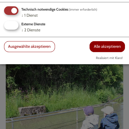
85137 Eichstätt
Technisch notwendige Cookies
(immer erforderlich)
↓
1
Dienst
08421 9740-32
Externe Dienste
↓
2
Dienste
Ausgewählte akzeptieren
Alle akzeptieren
Realisiert mit Klaro!