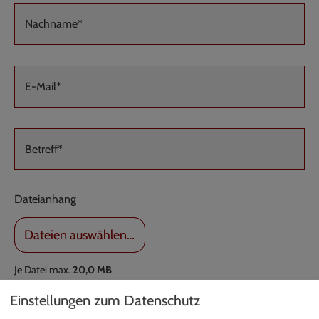
Nachname*
E-Mail*
Betreff*
Dateianhang
Dateien auswählen…
Je Datei max.
20,0 MB
Erlaubte Dateierweiterungen:
jpg, jpeg, png, pdf, zip
Einstellungen zum Datenschutz