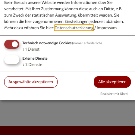
Beim Besuch unserer Website werden Informationen über Sie
Nachricht*
verarbeitet. Mit Ihrer Zustimmung können diese auch an Dritte, z.B.
zum Zweck der statistischen Auswertung, übermittelt werden. Sie
können die hier vorgenommenen Einstellungen jederzeit abändern.
Mehr dazu erfahren Sie hier:
Datenschutzerklärung
/
Impressum
.
Technisch notwendige Cookies
(immer erforderlich)
↓
1
Dienst
Ich habe die
Datenschutzerklärung gelesen
und bin
damit einverstanden.*
Externe Dienste
↓
2
Dienste
*) Pflichtfeld
Absenden
Ausgewählte akzeptieren
Alle akzeptieren
Eine Kopie dieser E-Mail wird an Ihre Adresse verschickt.
Realisiert mit Klaro!