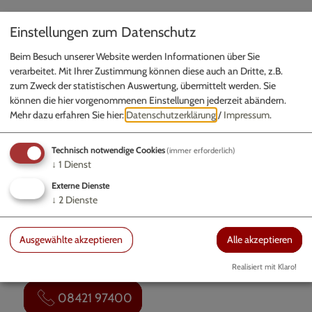
Einstellungen zum Datenschutz
Beim Besuch unserer Website werden Informationen über Sie
verarbeitet. Mit Ihrer Zustimmung können diese auch an Dritte, z.B.
zum Zweck der statistischen Auswertung, übermittelt werden. Sie
können die hier vorgenommenen Einstellungen jederzeit abändern.
Mehr dazu erfahren Sie hier:
Datenschutzerklärung
/
Impressum
.
Möchten Sie von „OpenStreetMap/Leaflet“ bereitgestellte
externe Inhalte laden?
Technisch notwendige Cookies
(immer erforderlich)
↓
1
Dienst
Ja
Immer
Externe Dienste
↓
2
Dienste
Forstermühle
Forstermühle
Ausgewählte akzeptieren
Alle akzeptieren
Forstermühle
85137 Walting
Realisiert mit Klaro!
08421 97400