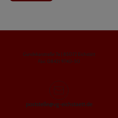
GEMEINDE WALTING
Gundekarstraße 7a | 85072 Eichstätt
Fax: 08421 9740-50
poststelle@vg-eichstaett.de