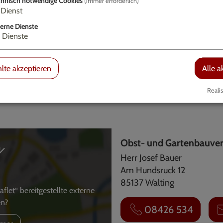
hnisch notwendige Cookies
(immer erforderlich)
Dienst
erne Dienste
Dienste
lte akzeptieren
Alle a
Realis
Obst- und Gartenbauver
Herr Josef Bauer
Am Hundsruck 12
85137 Walting
et“ bereitgestellte externe
en?
08426 534