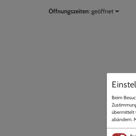
Öffnungszeiten
:
geöffnet
Einste
Beim Besuch
Zustimmung 
übermittelt
abändern.
M