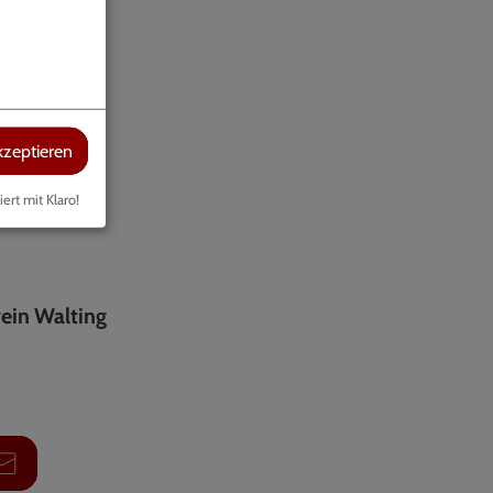
kzeptieren
iert mit Klaro!
ein Walting