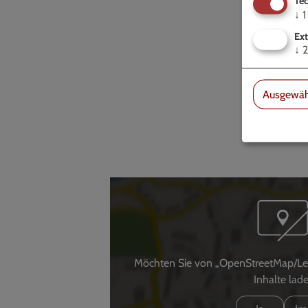
Tec
↓
1
Ext
↓
2
Ausgewäh
Möchten Sie von „OpenStreetMap/Leafl
Inhalte lad