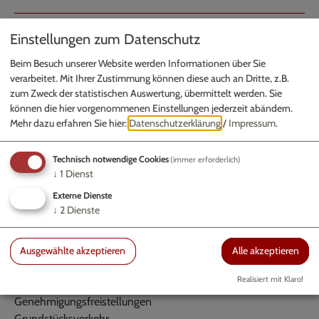
Einstellungen zum Datenschutz
Zimmer:
008
Beim Besuch unserer Website werden Informationen über Sie
Abteilung 1: Hauptverwaltung
verarbeitet. Mit Ihrer Zustimmung können diese auch an Dritte, z.B.
Kommunales Bau- und Liegenschaftsamt
zum Zweck der statistischen Auswertung, übermittelt werden. Sie
Bauamt
können die hier vorgenommenen Einstellungen jederzeit abändern.
Mehr dazu erfahren Sie hier:
Datenschutzerklärung
/
Impressum
.
Bauordnung
Technisch notwendige Cookies
(immer erforderlich)
↓
1
Dienst
Aufgaben
Externe Dienste
↓
2
Dienste
Ausnahmegenehmigung zum Befahren von Straßen
Bauanträge
Bauwesen - Bauleitplanung - Bauordnung
Ausgewählte akzeptieren
Alle akzeptieren
Berufsgenossenschaft/Arbeitssicherheit
Realisiert mit Klaro!
Erdaushubdeponie
Genehmigungsfreistellungen
Grundstücksverkehr