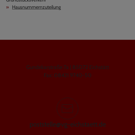
Hausnummernzuteilung
GEMEINDE WALTING
Gundekarstraße 7a | 85072 Eichstätt
Fax: 08421 9740-50
poststelle@vg-eichstaett.de