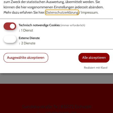
zum Zweck der statistischen Auswertung, übermittelt werden. Sie
Überprüfung und Zulassung von Grabdenkmälern
können die hier vorgenommenen Einstellungen jederzeit abändern.
Mehr dazu erfahren Sie hier:
Datenschutzerklärung
/
Impressum
.
Prüfung der Grabstätten vor Ort
Urnenanforderungen
Technisch notwendige Cookies
(immer erforderlich)
↓
1
Dienst
Externe Dienste
↓
2
Dienste
Zuständige Mitarbeiter
Susanne Pfaller
Ausgewählte akzeptieren
Alle akzeptieren
Realisiert mit Klaro!
GEMEINDE WALTING
Gundekarstraße 7a | 85072 Eichstätt