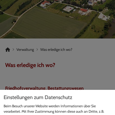
Verwaltung
Was erledige ich wo?
Was erledige ich wo?
Friedhofsverwaltung, Bestattungswesen
Einstellungen zum Datenschutz
Vollzug der Friedhofs-und Friedhofsgebührensatzung
Beim Besuch unserer Website werden Informationen über Sie
Vollzug des Bayerischen Bestattungsgesetzes- und Ordnung
verarbeitet. Mit Ihrer Zustimmung können diese auch an Dritte, z.B.