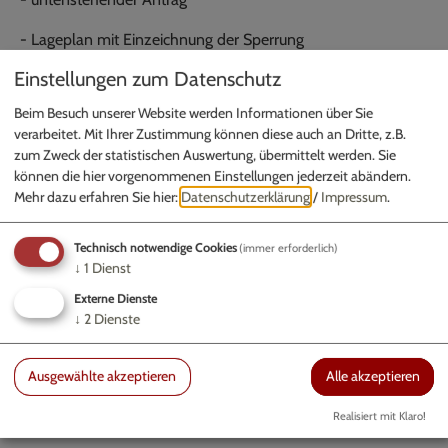
- Lageplan mit Einzeichnung der Sperrung
Einstellungen zum Datenschutz
- evtl. Regelplan/ Beschilderungsplan
Beim Besuch unserer Website werden Informationen über Sie
Die Antragsunterlagen sind zwei Wochen vor Beginn der
verarbeitet. Mit Ihrer Zustimmung können diese auch an Dritte, z.B.
Sperrung einzureichen. Bei kurzfristiger Antragstellung
zum Zweck der statistischen Auswertung, übermittelt werden. Sie
entstehen erhöhte Kosten.
können die hier vorgenommenen Einstellungen jederzeit abändern.
Mehr dazu erfahren Sie hier:
Datenschutzerklärung
/
Impressum
.
Technisch notwendige Cookies
(immer erforderlich)
↓
1
Dienst
Externe Dienste
↓
2
Dienste
Links, Downloads
Ausgewählte akzeptieren
Alle akzeptieren
Antrag Verkehrsrechtliche Anordnung
Realisiert mit Klaro!